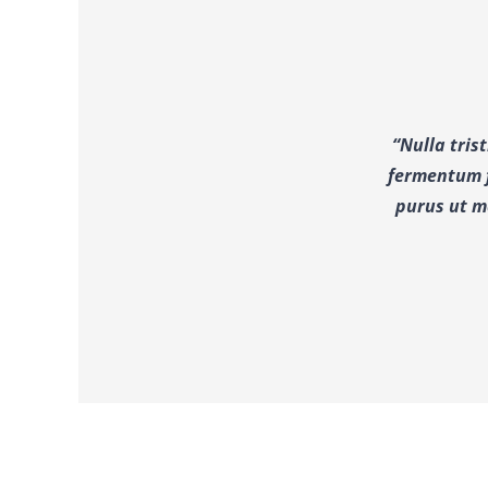
“Nulla tris
fermentum f
purus ut m