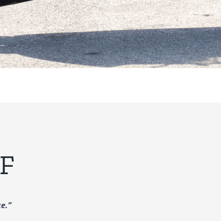
RF
ce.”