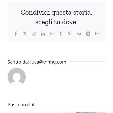
Condividi questa storia,
scegli tu dove!
Facebook
X
Reddit
LinkedIn
WhatsApp
Tumblr
Pinterest
Vk
Xing
Email
Scritto da:
luca@tnnhq.com
Post correlati