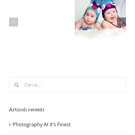
Photography
Babies
Amazing
At
Bring Joy
Connectio
It’s
Finest
Cerca
per:
Articoli recenti
Photography At It’s Finest