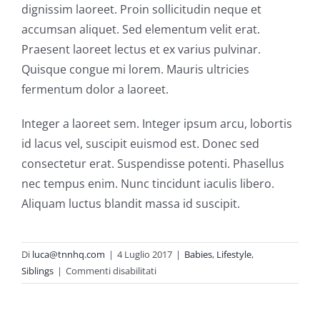
dignissim laoreet. Proin sollicitudin neque et
accumsan aliquet. Sed elementum velit erat.
Praesent laoreet lectus et ex varius pulvinar.
Quisque congue mi lorem. Mauris ultricies
fermentum dolor a laoreet.
Integer a laoreet sem. Integer ipsum arcu, lobortis
id lacus vel, suscipit euismod est. Donec sed
consectetur erat. Suspendisse potenti. Phasellus
nec tempus enim. Nunc tincidunt iaculis libero.
Aliquam luctus blandit massa id suscipit.
Di
luca@tnnhq.com
|
4 Luglio 2017
|
Babies
,
Lifestyle
,
su
Siblings
|
Commenti disabilitati
Unexpected
Siblings